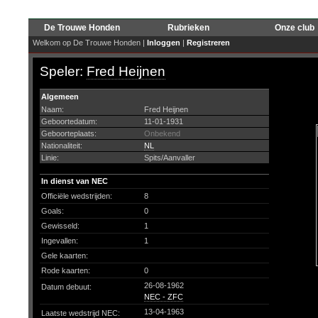
De Trouwe Honden
Rubrieken
Onze club
Welkom op De Trouwe Honden |
Inloggen
|
Registreren
Speler:
Fred Heijnen
Algemeen
Naam:
Fred Heijnen
Geboortedatum:
11-01-1931
Geboorteplaats:
Onbekend
Nationaliteit:
NL
Linie:
Spits/Aanvaller
In dienst van NEC
Officiële wedstrijden:
8
Goals:
0
Gewisseld:
1
Ingevallen:
1
Gele kaarten:
Rode kaarten:
0
26-08-1962
Datum debuut:
NEC - ZFC
13-04-1963
Laatste wedstrijd NEC: