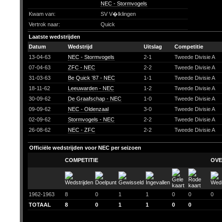
NEC - Stormvogels
Kwam van:
SV V�lklingen
Vertrok naar:
Quick
Laatste wedstrijden
Datum
Wedstrijd
Uitslag
Competitie
13-04-63
NEC - Stormvogels
2-1
Tweede Divisie A
07-04-63
ZFC - NEC
2-2
Tweede Divisie A
31-03-63
Be Quick '87 - NEC
1-1
Tweede Divisie A
18-11-62
Leeuwarden - NEC
1-2
Tweede Divisie A
30-09-62
De Graafschap - NEC
1-0
Tweede Divisie A
09-09-62
NEC - Oldenzaal
3-0
Tweede Divisie A
02-09-62
Stormvogels - NEC
2-2
Tweede Divisie A
26-08-62
NEC - ZFC
2-2
Tweede Divisie A
Officiële wedstrijden voor NEC per seizoen
COMPETITIE
OVE
1962-1963
8
0
1
1
0
0
0
TOTAAL
8
0
1
1
0
0