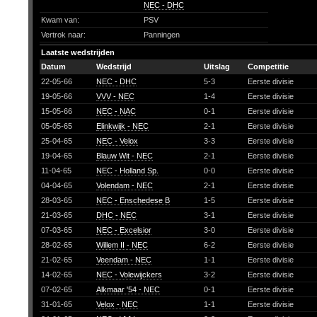
NEC - DHC
Kwam van:
PSV
Vertrok naar:
Panningen
Laatste wedstrijden
Datum
Wedstrijd
Uitslag
Competitie
22-05-66
NEC - DHC
5-3
Eerste divisie
19-05-66
VVV - NEC
1-4
Eerste divisie
15-05-66
NEC - NAC
0-1
Eerste divisie
05-05-65
Elinkwijk - NEC
2-1
Eerste divisie
25-04-65
NEC - Velox
3-3
Eerste divisie
19-04-65
Blauw Wit - NEC
2-1
Eerste divisie
11-04-65
NEC - Holland Sp.
0-0
Eerste divisie
04-04-65
Volendam - NEC
2-1
Eerste divisie
28-03-65
NEC - Enschedese B
1-5
Eerste divisie
21-03-65
DHC - NEC
3-1
Eerste divisie
07-03-65
NEC - Excelsior
3-0
Eerste divisie
28-02-65
Willem II - NEC
6-2
Eerste divisie
21-02-65
Veendam - NEC
1-1
Eerste divisie
14-02-65
NEC - Volewijckers
3-2
Eerste divisie
07-02-65
Alkmaar '54 - NEC
0-1
Eerste divisie
31-01-65
Velox - NEC
1-1
Eerste divisie