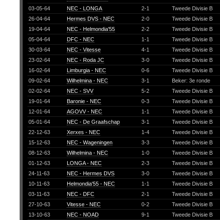
03-05-64
NEC - LONGA
2-1
Tweede Divisie B
26-04-64
Hermes DVS - NEC
2-0
Tweede Divisie B
19-04-64
NEC - Helmondia'55
2-2
Tweede Divisie B
05-04-64
DFC - NEC
1-1
Tweede Divisie B
30-03-64
NEC - Vitesse
4-1
Tweede Divisie B
23-02-64
NEC - Roda JC
3-0
Tweede Divisie B
16-02-64
Limburgia - NEC
0-6
Tweede Divisie B
09-02-64
Wilhelmina - NEC
3-1
Beker: 3e ronde
02-02-64
NEC - SVV
5-2
Tweede Divisie B
19-01-64
Baronie - NEC
0-3
Tweede Divisie B
12-01-64
AGOVV - NEC
1-1
Tweede Divisie B
05-01-64
NEC - De Graafschap
3-1
Tweede Divisie B
22-12-63
Xerxes - NEC
1-4
Tweede Divisie B
15-12-63
NEC - Wageningen
3-3
Tweede Divisie B
08-12-63
Wilhelmina - NEC
1-0
Tweede Divisie B
01-12-63
LONGA - NEC
2-3
Tweede Divisie B
24-11-63
NEC - Hermes DVS
3-0
Tweede Divisie B
10-11-63
Helmondia'55 - NEC
1-1
Tweede Divisie B
03-11-63
NEC - DFC
2-1
Tweede Divisie B
27-10-63
Vitesse - NEC
0-2
Tweede Divisie B
13-10-63
NEC - NOAD
9-1
Tweede Divisie B