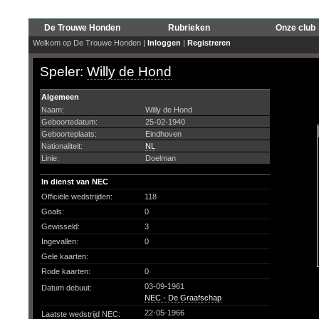
De Trouwe Honden
Rubrieken
Onze club
Welkom op De Trouwe Honden |
Inloggen
|
Registreren
Speler:
Willy de Hond
Algemeen
Naam:
Willy de Hond
Geboortedatum:
25-02-1940
Geboorteplaats:
Eindhoven
Nationaliteit:
NL
Linie:
Doelman
In dienst van NEC
Officiële wedstrijden:
118
Goals:
0
Gewisseld:
3
Ingevallen:
0
Gele kaarten:
Rode kaarten:
0
03-09-1961
Datum debuut:
NEC - De Graafschap
22-05-1966
Laatste wedstrijd NEC: