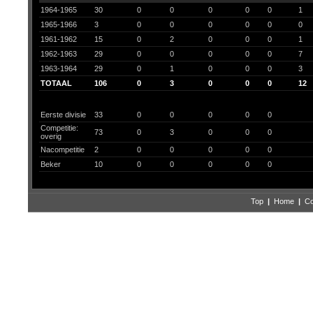
1964-1965
30
0
0
0
0
0
1
1965-1966
3
0
0
0
0
0
0
1961-1962
15
0
2
0
0
0
1
1962-1963
29
0
0
0
0
0
7
1963-1964
29
0
1
0
0
0
3
TOTAAL
106
0
3
0
0
0
12
Eerste divisie
33
0
0
0
0
0
Competitie:
73
0
3
0
0
0
overig
Nacompetitie
2
0
0
0
0
0
Beker
10
0
0
0
0
0
Top
|
Home
|
Co