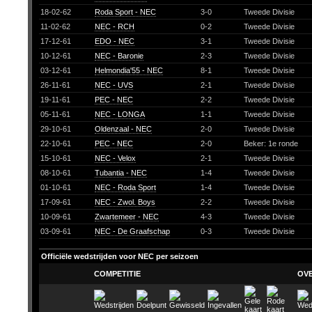
18-02-62
Roda Sport - NEC
3-0
Tweede Divisie
11-02-62
NEC - RCH
0-2
Tweede Divisie
17-12-61
EDO - NEC
3-1
Tweede Divisie
10-12-61
NEC - Baronie
2-3
Tweede Divisie
03-12-61
Helmondia'55 - NEC
8-1
Tweede Divisie
26-11-61
NEC - UVS
2-1
Tweede Divisie
19-11-61
PEC - NEC
2-2
Tweede Divisie
05-11-61
NEC - LONGA
1-1
Tweede Divisie
29-10-61
Oldenzaal - NEC
2-0
Tweede Divisie
22-10-61
PEC - NEC
2-0
Beker: 1e ronde
15-10-61
NEC - Velox
2-1
Tweede Divisie
08-10-61
Tubantia - NEC
1-4
Tweede Divisie
01-10-61
NEC - Roda Sport
1-4
Tweede Divisie
17-09-61
NEC - Zwol. Boys
2-2
Tweede Divisie
10-09-61
Zwartemeer - NEC
4-3
Tweede Divisie
03-09-61
NEC - De Graafschap
0-3
Tweede Divisie
Officiële wedstrijden voor NEC per seizoen
COMPETITIE
OV