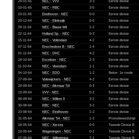
24-01-65
NEC - VVV
3-3
Eerste divisie
10-01-65
NEC - RBC
3-5
Eerste divisie
03-01-65
Eindhoven - NEC
0-0
Eerste divisie
20-12-64
NEC - Elinkwijk
0-0
Eerste divisie
29-11-64
NEC - Blauw Wit
1-2
Eerste divisie
22-11-64
Holland Sp. - NEC
0-3
Eerste divisie
15-11-64
NEC - Volendam
4-2
Eerste divisie
07-11-64
Enschedese B - NEC
1-4
Eerste divisie
01-11-64
NEC - DHC
4-2
Eerste divisie
18-10-64
Excelsior - NEC
2-3
Eerste divisie
11-10-64
NEC - Veendam
1-1
Eerste divisie
04-10-64
NEC - EDO
1-2
Beker: 1e ronde
27-09-64
Volewijckers - NEC
4-2
Eerste divisie
20-09-64
NEC - Alkmaar '54
0-3
Eerste divisie
13-09-64
VVV - NEC
0-2
Eerste divisie
06-09-64
NEC - Willem II
3-2
Eerste divisie
30-08-64
RBC - NEC
3-2
Eerste divisie
23-08-64
NEC - Eindhoven
1-2
Eerste divisie
31-05-64
Alkmaar '54 - NEC
1-3
Promotiewedstrijd
18-05-64
NEC - Xerxes
0-0
Tweede Divisie B
10-05-64
Wageningen - NEC
0-2
Tweede Divisie B
07-05-64
NEC - Wilhelmina
7-1
Tweede Divisie B