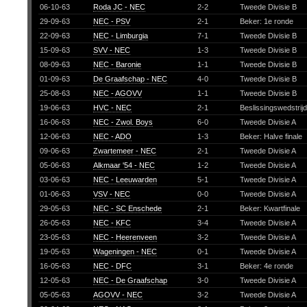
06-10-63
Roda JC - NEC
2-2
Tweede Divisie B
29-09-63
NEC - PSV
2-1
Beker: 1e ronde
22-09-63
NEC - Limburgia
7-1
Tweede Divisie B
15-09-63
SVV - NEC
1-3
Tweede Divisie B
08-09-63
NEC - Baronie
1-1
Tweede Divisie B
01-09-63
De Graafschap - NEC
4-0
Tweede Divisie B
25-08-63
NEC - AGOVV
1-1
Tweede Divisie B
19-06-63
HVC - NEC
2-1
Beslissingswedstrij
16-06-63
NEC - Zwol. Boys
6-0
Tweede Divisie A
12-06-63
NEC - ADO
1-3
Beker: Halve finale
09-06-63
Zwartemeer - NEC
2-1
Tweede Divisie A
05-06-63
Alkmaar '54 - NEC
1-2
Tweede Divisie A
03-06-63
NEC - Leeuwarden
5-1
Tweede Divisie A
01-06-63
VSV - NEC
0-0
Tweede Divisie A
29-05-63
NEC - SC Enschede
2-1
Beker: Kwartfinale
26-05-63
NEC - KFC
3-4
Tweede Divisie A
23-05-63
NEC - Heerenveen
3-2
Tweede Divisie A
19-05-63
Wageningen - NEC
0-1
Tweede Divisie A
16-05-63
NEC - DFC
3-1
Beker: 4e ronde
12-05-63
NEC - De Graafschap
3-0
Tweede Divisie A
05-05-63
AGOVV - NEC
3-2
Tweede Divisie A