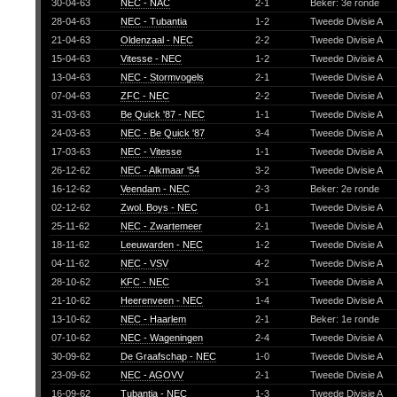
30-04-63
NEC - NAC
2-1
Beker: 3e ronde
28-04-63
NEC - Tubantia
1-2
Tweede Divisie A
21-04-63
Oldenzaal - NEC
2-2
Tweede Divisie A
15-04-63
Vitesse - NEC
1-2
Tweede Divisie A
13-04-63
NEC - Stormvogels
2-1
Tweede Divisie A
07-04-63
ZFC - NEC
2-2
Tweede Divisie A
31-03-63
Be Quick '87 - NEC
1-1
Tweede Divisie A
24-03-63
NEC - Be Quick '87
3-4
Tweede Divisie A
17-03-63
NEC - Vitesse
1-1
Tweede Divisie A
26-12-62
NEC - Alkmaar '54
3-2
Tweede Divisie A
16-12-62
Veendam - NEC
2-3
Beker: 2e ronde
02-12-62
Zwol. Boys - NEC
0-1
Tweede Divisie A
25-11-62
NEC - Zwartemeer
2-1
Tweede Divisie A
18-11-62
Leeuwarden - NEC
1-2
Tweede Divisie A
04-11-62
NEC - VSV
4-2
Tweede Divisie A
28-10-62
KFC - NEC
3-1
Tweede Divisie A
21-10-62
Heerenveen - NEC
1-4
Tweede Divisie A
13-10-62
NEC - Haarlem
2-1
Beker: 1e ronde
07-10-62
NEC - Wageningen
2-4
Tweede Divisie A
30-09-62
De Graafschap - NEC
1-0
Tweede Divisie A
23-09-62
NEC - AGOVV
2-1
Tweede Divisie A
16-09-62
Tubantia - NEC
1-3
Tweede Divisie A