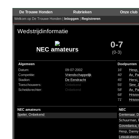
De Trouwe Honden
Rubrieken
Onze club
Welkom op De Trouwe Honden |
Inloggen
|
Registreren
Wedstrijdinformatie
0-7
NEC amateurs
(0-3)
Algemeen
Doelpunten
Datum:
09-07-2002
16'
Hesp,
Competitie:
Vriendschappelijk
40'
Ax, Pa
Stadion:
De Eendracht
45'
Hersi,
Toeschouwers:
Onbekend
55'
Simr, 
Scheidsrechter:
Onbekend
58'
Ax, Pa
68'
Hristo
71'
Hristo
NEC amateurs
NEC
Speler, Onbekend
Gentenaar, 
Schuurman, 
Govedarica,
Hesp, Dann
Leiwakabessy