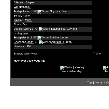
Cillessen, Jasper
Will, Nathaniel
Testspeler, nr 1
52'
Nuytinck, Bram
Zomer, Ramon
Amieux, Rémy
Sibum, Bas
Davids, Lorenzo
71'
Latupeirissa, Cayfano
Zimling, Niki
Testspeler, nr 2
52'
Schöne, Lasse
Goossens, John
71'
Alakmak, Furkan
Vleminckx, Björn
Trainer: Wiljan Vloet
Trainer:
Meer over deze wedstrijd
Wedstrijdverslag
Ron
Top
|
Home
|
Co