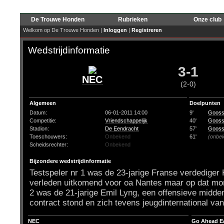
De Trouwe Honden
Rubrieken
Onze club
Welkom op De Trouwe Honden |
Inloggen
|
Registreren
Wedstrijdinformatie
3-1
NEC
(2-0)
Algemeen
Doelpunten
Datum:
06-01-2011 14:00
9'
Gooss
Competitie:
Vriendschappelijk
40'
Gooss
Stadion:
De Eendracht
57'
Gooss
Toeschouwers:
Onbekend
61'
(onbe
Scheidsrechter:
Onbekend
Bijzondere wedstrijdinformatie
Testspeler nr 1 was de 23-jarige Franse verdediger 
verleden uitkomend voor oa Nantes maar op dat mom
2 was de 21-jarige Emil Lyng, een offensieve middenv
contract stond en zich tevens jeugdinternational 
NEC
Go Ahead E