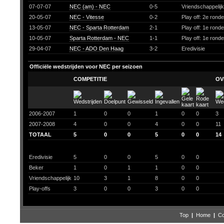
07-07-07
NEC (am) - NEC
0-5
Vriendschappelij
20-05-07
NEC - Vitesse
0-2
Play off: 2e rond
13-05-07
NEC - Sparta Rotterdam
2-1
Play off: 1e rond
10-05-07
Sparta Rotterdam - NEC
1-1
Play off: 1e rond
29-04-07
NEC - ADO Den Haag
3-2
Eredivisie
Officiële wedstrijden voor NEC per seizoen
COMPETITIE
OV
2006-2007
1
0
0
1
0
0
3
2007-2008
4
0
0
4
0
0
11
TOTAAL
5
0
0
5
0
0
14
Eredivisie
5
0
0
5
0
0
Beker
1
0
1
1
0
0
Vriendschappelijk
10
3
1
8
0
0
Play-offs
3
0
0
3
0
0
Top
|
Home
|
Co