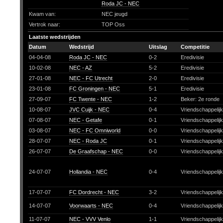
Roda JC - NEC
Kwam van:
NEC jeugd
Vertrok naar:
TOP Oss
Laatste wedstrijden
Datum
Wedstrijd
Uitslag
Competitie
04-04-08
Roda JC - NEC
0-2
Eredivisie
10-02-08
NEC - AZ
5-2
Eredivisie
27-01-08
NEC - FC Utrecht
2-0
Eredivisie
23-01-08
FC Groningen - NEC
5-1
Eredivisie
27-09-07
FC Twente - NEC
1-2
Beker: 2e ronde
10-08-07
JVC Cuijk - NEC
0-4
Vriendschappelij
07-08-07
NEC - Getafe
0-1
Vriendschappelij
03-08-07
NEC - FC Omniworld
0-0
Vriendschappelij
28-07-07
NEC - Roda JC
0-1
Vriendschappelij
26-07-07
De Graafschap - NEC
0-0
Vriendschappelij
24-07-07
Hollandia - NEC
0-4
Vriendschappelij
17-07-07
FC Dordrecht - NEC
3-2
Vriendschappelij
14-07-07
Voorwaarts - NEC
0-4
Vriendschappelij
11-07-07
NEC - VVV Venlo
1-1
Vriendschappelij