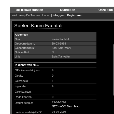
De Trouwe Honden
Rubrieken
Onze club
Welkom op De Trouwe Honden |
Inloggen
|
Registreren
Speler:
Karim Fachtali
Algemeen
Naam:
Karim Fachtali
Geboortedatum:
30-03-1988
Geboorteplaats:
Beni Said (Mar)
Nationaliteit:
NL
Linie:
Spits/Aanvaller
In dienst van NEC
Officiële wedstrijden:
9
Goals:
0
Gewisseld:
1
Ingevallen:
9
Gele kaarten:
Rode kaarten:
0
29-04-2007
Datum debuut:
NEC - ADO Den Haag
04-04-2008
Laatste wedstrijd NEC: