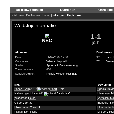
De Trouwe Honden
Rubrieken
Onze club
Welkom op De Trouwe Honden |
Inloggen
|
Registreren
Wedstrijdinformatie
1-1
NEC
(0-1)
Algemeen
Doelpunten
Datum:
11-07-2007 19:00
34'
Jans, 
Competitie:
Vriendschappelijk
75'
Beuker
Stadion:
Sportpark De Westeneng
Toeschouwers:
600
Scheidsrechter:
Reinold Wiedemeijer (NL)
NEC
VVV Venlo
Babos, Gábor
46'
Baart, Rein
Begois, Kevi
Nalbantoglu, Muslu
61'
Aarab, Naïm
Mampuya, M
Wisgerhof, Peter
Verdellen, Sj
Olsson, Jonas
Blondelle, Si
El Akchaoui, Youssef
Fleuren, Niel
Kivuvu, Dominique
Linssen, Ed