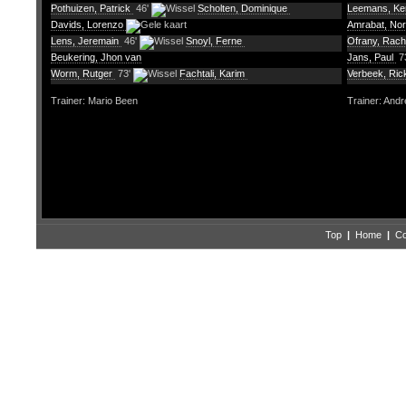
Pothuizen, Patrick
46'
Scholten, Dominique
Leemans, K
Davids, Lorenzo
Amrabat, No
Lens, Jeremain
46'
Snoyl, Ferne
Ofrany, Rac
Beukering, Jhon van
Jans, Paul
7
Worm, Rutger
73'
Fachtali, Karim
Verbeek, Ri
Trainer: Mario Been
Trainer: Andr
Top
|
Home
|
Co