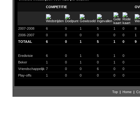
COMPETITIE
OV
2007-2008
6
0
1
5
1
0
8
2006-2007
0
0
0
0
0
0
1
TOTAAL
6
0
1
5
1
0
9
Eredivisie
6
0
1
5
1
0
Beker
1
0
1
0
1
0
Vriendschappelijk
7
0
0
6
0
0
Play-offs
1
0
0
0
0
0
Top
|
Home
|
Co