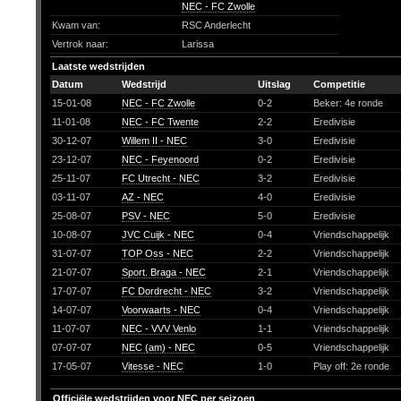
NEC - FC Zwolle
Kwam van:
RSC Anderlecht
Vertrok naar:
Larissa
Laatste wedstrijden
Datum
Wedstrijd
Uitslag
Competitie
15-01-08
NEC - FC Zwolle
0-2
Beker: 4e ronde
11-01-08
NEC - FC Twente
2-2
Eredivisie
30-12-07
Willem II - NEC
3-0
Eredivisie
23-12-07
NEC - Feyenoord
0-2
Eredivisie
25-11-07
FC Utrecht - NEC
3-2
Eredivisie
03-11-07
AZ - NEC
4-0
Eredivisie
25-08-07
PSV - NEC
5-0
Eredivisie
10-08-07
JVC Cuijk - NEC
0-4
Vriendschappelijk
31-07-07
TOP Oss - NEC
2-2
Vriendschappelijk
21-07-07
Sport. Braga - NEC
2-1
Vriendschappelijk
17-07-07
FC Dordrecht - NEC
3-2
Vriendschappelijk
14-07-07
Voorwaarts - NEC
0-4
Vriendschappelijk
11-07-07
NEC - VVV Venlo
1-1
Vriendschappelijk
07-07-07
NEC (am) - NEC
0-5
Vriendschappelijk
17-05-07
Vitesse - NEC
1-0
Play off: 2e ronde
Officiële wedstrijden voor NEC per seizoen