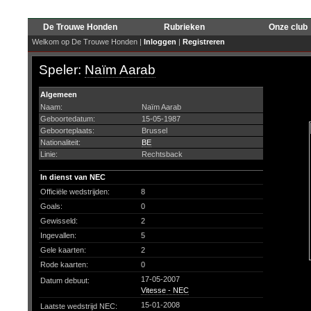
De Trouwe Honden
Rubrieken
Onze club
Welkom op De Trouwe Honden |
Inloggen
|
Registreren
Speler:
Naïm Aarab
Algemeen
Naam:
Naïm Aarab
Geboortedatum:
15-05-1987
Geboorteplaats:
Brussel
Nationaliteit:
BE
Linie:
Rechtsback
In dienst van NEC
Officiële wedstrijden:
8
Goals:
0
Gewisseld:
2
Ingevallen:
5
Gele kaarten:
2
Rode kaarten:
0
17-05-2007
Datum debuut:
Vitesse - NEC
15-01-2008
Laatste wedstrijd NEC: