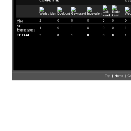
COMPETITIE
OV
Ajax
2
0
0
0
0
0
0
SC
1
0
1
0
0
0
1
Heerenveen
TOTAAL
3
0
1
0
0
0
1
Top
|
Home
|
Co