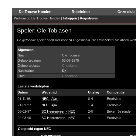
De Trouwe Honden
Rubrieken
Onze club
Welkom op De Trouwe Honden |
Inloggen
|
Registreren
Speler:
Ole Tobiasen
De getoonde speler heeft niet voor NEC gespeeld. De statistieken zijn alleen wed
Algemeen
Naam:
Ole Tobiasen
Geboortedatum:
08-07-1975
Geboorteplaats:
Onbekend
Nationaliteit:
DK
Linie:
Onbekend
Laatste wedstrijden
Datum
Wedstrijd
Uitslag
Competitie
01-11-98
NEC - Ajax
0-4
Eredivisie
21-09-97
NEC - Ajax
1-4
Eredivisie
08-02-97
SC Heerenveen - NEC
2-0
Beker: 3e ronde
02-03-96
SC Heerenveen - NEC
4-1
Eredivisie
Gespeeld tegen NEC