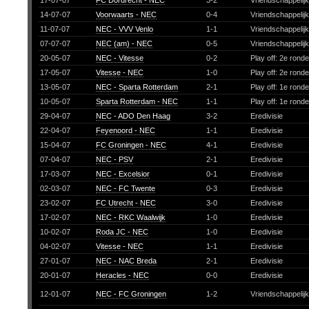
17-07-07
FC Dordrecht - NEC
3-2
Vriendschappelij
14-07-07
Voorwaarts - NEC
0-4
Vriendschappelij
11-07-07
NEC - VVV Venlo
1-1
Vriendschappelij
07-07-07
NEC (am) - NEC
0-5
Vriendschappelij
20-05-07
NEC - Vitesse
0-2
Play off: 2e rond
17-05-07
Vitesse - NEC
1-0
Play off: 2e rond
13-05-07
NEC - Sparta Rotterdam
2-1
Play off: 1e rond
10-05-07
Sparta Rotterdam - NEC
1-1
Play off: 1e rond
29-04-07
NEC - ADO Den Haag
3-2
Eredivisie
22-04-07
Feyenoord - NEC
1-1
Eredivisie
15-04-07
FC Groningen - NEC
4-1
Eredivisie
07-04-07
NEC - PSV
2-1
Eredivisie
17-03-07
NEC - Excelsior
0-1
Eredivisie
02-03-07
NEC - FC Twente
0-3
Eredivisie
23-02-07
FC Utrecht - NEC
3-0
Eredivisie
17-02-07
NEC - RKC Waalwijk
1-0
Eredivisie
10-02-07
Roda JC - NEC
1-0
Eredivisie
04-02-07
Vitesse - NEC
1-1
Eredivisie
27-01-07
NEC - NAC Breda
2-1
Eredivisie
20-01-07
Heracles - NEC
0-0
Eredivisie
12-01-07
NEC - FC Groningen
1-2
Vriendschappelij