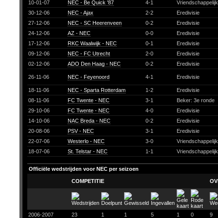
10-01-07
NEC - Be Quick '87
4-1
Vriendschappelij
30-12-06
NEC - Ajax
2-2
Eredivisie
27-12-06
NEC - SC Heerenveen
0-2
Eredivisie
24-12-06
AZ - NEC
0-0
Eredivisie
17-12-06
RKC Waalwijk - NEC
0-1
Eredivisie
09-12-06
NEC - FC Utrecht
2-0
Eredivisie
02-12-06
ADO Den Haag - NEC
0-2
Eredivisie
26-11-06
NEC - Feyenoord
4-1
Eredivisie
18-11-06
NEC - Sparta Rotterdam
1-2
Eredivisie
08-11-06
FC Twente - NEC
3-1
Beker: 3e ronde
29-10-06
FC Twente - NEC
4-0
Eredivisie
14-10-06
NAC Breda - NEC
0-2
Eredivisie
20-08-06
PSV - NEC
3-1
Eredivisie
22-07-06
Westerlo - NEC
3-0
Vriendschappelij
18-07-06
St. Telstar - NEC
1-1
Vriendschappelij
Officiële wedstrijden voor NEC per seizoen
COMPETITIE
OV
2006-2007
23
1
1
5
1
0
9