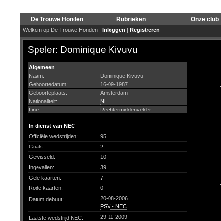
De Trouwe Honden
Rubrieken
Onze club
Welkom op De Trouwe Honden |
Inloggen
|
Registreren
Speler:
Dominique Kivuvu
Algemeen
Naam:
Dominique Kivuvu
Geboortedatum:
16-09-1987
Geboorteplaats:
Amsterdam
Nationaliteit:
NL
Linie:
Rechtermiddenvelder
In dienst van NEC
Officiële wedstrijden:
95
Goals:
2
Gewisseld:
10
Ingevallen:
39
Gele kaarten:
7
Rode kaarten:
0
20-08-2006
Datum debuut:
PSV - NEC
29-11-2009
Laatste wedstrijd NEC: