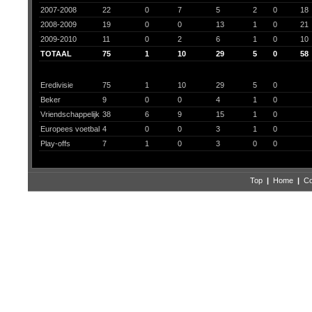
2007-2008
22
0
7
5
2
0
18
2008-2009
19
0
0
13
1
0
21
2009-2010
11
0
2
6
1
0
10
TOTAAL
75
1
10
29
5
0
58
Eredivisie
75
1
10
29
5
0
Beker
9
0
0
4
1
0
Vriendschappelijk
38
6
9
15
1
0
Europees voetbal
4
0
0
3
1
0
Play-offs
7
1
0
3
0
0
Top
|
Home
|
Co