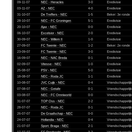
09-11-07
NEC - Heracles
3-0
Eredivisie
03-11-07
AZ - NEC
4-0
Eredivisie
31-10-07
De Treffers - NEC
1-5
Beker: 3e ronde
28-10-07
NEC - FC Groningen
5-1
Eredivisie
20-10-07
Ajax - NEC
0-0
Eredivisie
06-10-07
Excelsior - NEC
2-0
Eredivisie
30-09-07
NEC - Willem II
1-0
Eredivisie
27-09-07
FC Twente - NEC
1-2
Beker: 2e ronde
23-09-07
FC Twente - NEC
3-0
Eredivisie
16-09-07
NEC - NAC Breda
0-1
Eredivisie
02-09-07
Vitesse - NEC
1-0
Eredivisie
25-08-07
PSV - NEC
5-0
Eredivisie
18-08-07
NEC - Roda JC
1-1
Eredivisie
10-08-07
JVC Cuijk - NEC
0-4
Vriendschappelij
07-08-07
NEC - Getafe
0-1
Vriendschappelij
03-08-07
NEC - FC Omniworld
0-0
Vriendschappelij
31-07-07
TOP Oss - NEC
2-2
Vriendschappelij
28-07-07
NEC - Roda JC
0-1
Vriendschappelij
26-07-07
De Graafschap - NEC
0-0
Vriendschappelij
24-07-07
Hollandia - NEC
0-4
Vriendschappelij
21-07-07
Sport. Braga - NEC
2-1
Vriendschappelij