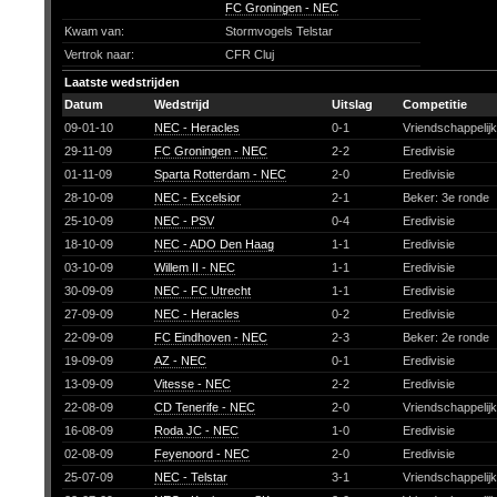
FC Groningen - NEC
Kwam van:
Stormvogels Telstar
Vertrok naar:
CFR Cluj
Laatste wedstrijden
Datum
Wedstrijd
Uitslag
Competitie
09-01-10
NEC - Heracles
0-1
Vriendschappelij
29-11-09
FC Groningen - NEC
2-2
Eredivisie
01-11-09
Sparta Rotterdam - NEC
2-0
Eredivisie
28-10-09
NEC - Excelsior
2-1
Beker: 3e ronde
25-10-09
NEC - PSV
0-4
Eredivisie
18-10-09
NEC - ADO Den Haag
1-1
Eredivisie
03-10-09
Willem II - NEC
1-1
Eredivisie
30-09-09
NEC - FC Utrecht
1-1
Eredivisie
27-09-09
NEC - Heracles
0-2
Eredivisie
22-09-09
FC Eindhoven - NEC
2-3
Beker: 2e ronde
19-09-09
AZ - NEC
0-1
Eredivisie
13-09-09
Vitesse - NEC
2-2
Eredivisie
22-08-09
CD Tenerife - NEC
2-0
Vriendschappelij
16-08-09
Roda JC - NEC
1-0
Eredivisie
02-08-09
Feyenoord - NEC
2-0
Eredivisie
25-07-09
NEC - Telstar
3-1
Vriendschappelij