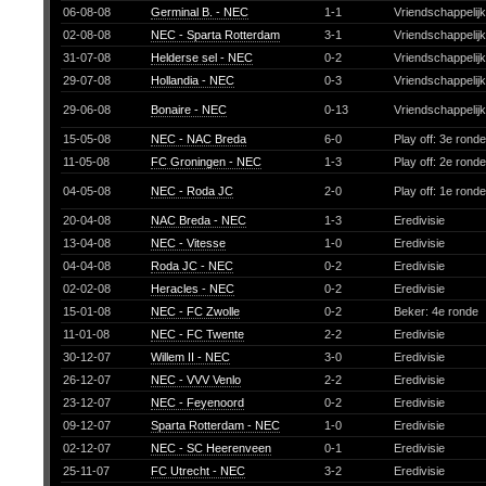
06-08-08
Germinal B. - NEC
1-1
Vriendschappelij
02-08-08
NEC - Sparta Rotterdam
3-1
Vriendschappelij
31-07-08
Helderse sel - NEC
0-2
Vriendschappelij
29-07-08
Hollandia - NEC
0-3
Vriendschappelij
29-06-08
Bonaire - NEC
0-13
Vriendschappelij
15-05-08
NEC - NAC Breda
6-0
Play off: 3e rond
11-05-08
FC Groningen - NEC
1-3
Play off: 2e rond
04-05-08
NEC - Roda JC
2-0
Play off: 1e rond
20-04-08
NAC Breda - NEC
1-3
Eredivisie
13-04-08
NEC - Vitesse
1-0
Eredivisie
04-04-08
Roda JC - NEC
0-2
Eredivisie
02-02-08
Heracles - NEC
0-2
Eredivisie
15-01-08
NEC - FC Zwolle
0-2
Beker: 4e ronde
11-01-08
NEC - FC Twente
2-2
Eredivisie
30-12-07
Willem II - NEC
3-0
Eredivisie
26-12-07
NEC - VVV Venlo
2-2
Eredivisie
23-12-07
NEC - Feyenoord
0-2
Eredivisie
09-12-07
Sparta Rotterdam - NEC
1-0
Eredivisie
02-12-07
NEC - SC Heerenveen
0-1
Eredivisie
25-11-07
FC Utrecht - NEC
3-2
Eredivisie