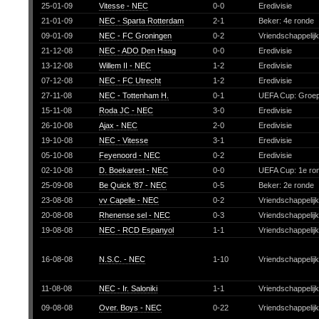
25-01-09
Vitesse - NEC
0-0
Eredivisie
21-01-09
NEC - Sparta Rotterdam
2-1
Beker: 4e ronde
09-01-09
NEC - FC Groningen
0-2
Vriendschappelij
21-12-08
NEC - ADO Den Haag
0-0
Eredivisie
13-12-08
Willem II - NEC
1-2
Eredivisie
07-12-08
NEC - FC Utrecht
1-2
Eredivisie
27-11-08
NEC - Tottenham H.
0-1
UEFA Cup: Groe
15-11-08
Roda JC - NEC
3-0
Eredivisie
26-10-08
Ajax - NEC
2-0
Eredivisie
19-10-08
NEC - Vitesse
3-1
Eredivisie
05-10-08
Feyenoord - NEC
0-2
Eredivisie
02-10-08
D. Boekarest - NEC
0-0
UEFA Cup: 1e ro
25-09-08
Be Quick '87 - NEC
0-5
Beker: 2e ronde
23-08-08
vv Capelle - NEC
0-2
Vriendschappelij
20-08-08
Rhenense sel - NEC
0-3
Vriendschappelij
19-08-08
NEC - RCD Espanyol
1-1
Vriendschappelij
16-08-08
N.S.C. - NEC
1-10
Vriendschappelij
11-08-08
NEC - Ir. Saloniki
1-1
Vriendschappelij
09-08-08
Over. Boys - NEC
0-22
Vriendschappelij