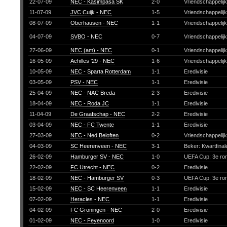
22-07-09
NEC - Kasimpasa SK
2-0
Vriendschappelij
11-07-09
JVC Cuijk - NEC
1-5
Vriendschappelij
08-07-09
Oberhausen - NEC
1-1
Vriendschappelij
04-07-09
SVBO - NEC
0-7
Vriendschappelij
27-06-09
NEC (am) - NEC
0-1
Vriendschappelij
16-05-09
Achilles '29 - NEC
1-6
Vriendschappelij
10-05-09
NEC - Sparta Rotterdam
1-1
Eredivisie
03-05-09
PSV - NEC
1-1
Eredivisie
25-04-09
NEC - NAC Breda
2-3
Eredivisie
18-04-09
NEC - Roda JC
1-1
Eredivisie
11-04-09
De Graafschap - NEC
2-2
Eredivisie
03-04-09
NEC - FC Twente
1-1
Eredivisie
27-03-09
NEC - Ned Beloften
0-2
Vriendschappelij
04-03-09
SC Heerenveen - NEC
3-1
Beker: Kwartfina
26-02-09
Hamburger SV - NEC
1-0
UEFA Cup: 3e ro
22-02-09
FC Utrecht - NEC
0-2
Eredivisie
18-02-09
NEC - Hamburger SV
0-3
UEFA Cup: 3e ro
15-02-09
NEC - SC Heerenveen
1-1
Eredivisie
07-02-09
Heracles - NEC
1-1
Eredivisie
04-02-09
FC Groningen - NEC
2-0
Eredivisie
01-02-09
NEC - Feyenoord
1-0
Eredivisie