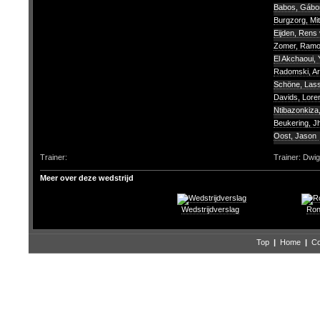
Babos, Gáb
Burgzorg, Mit
Eijden, Rens
Zomer, Ram
El Akchaoui,
Radomski, A
Schöne, Las
Davids, Lor
Ntibazonkiza,
Beukering, J
Oost, Jason
Trainer:
Trainer: Dwi
Meer over deze wedstrijd
Wedstrijdverslag
Ron
Top
|
Home
|
Co