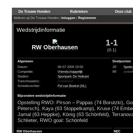
De Trouwe Honden
Rubrieken
Onze club
Welkom op De Trouwe Honden |
Inloggen
|
Registreren
Wedstrijdinformatie
1-1
RW Oberhausen
(0-1)
Algemeen
Doelpunten
Datum:
08-07-2009 19:00
26'
Spele
Competitie:
Vriendschappelijk
86'
(onbe
Stadion:
Sportpark De Heikant
Toeschouwers:
Onbekend
Scheidsrechter:
Pol van Boekel (NL)
Bijzondere wedstrijdinformatie
Opstelling RWO: Pirson – Pappas (74 Borutzki), Gor
Petersch), Kaya (63 Stoppelkamp), Kruse (74 Ember
Jamal (63 Heppke), König (63 Schönfeld), Terranova
Schlieter, RWO goal: Schönfeld
RW Oberhausen
NEC