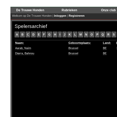
De Trouwe Honden
Rubrieken
Onze club
Welkom op De Trouwe Honden |
Inloggen
|
Registreren
Spelersarchief
A
B
C
D
E
F
G
H
I
J
K
L
M
N
O
P
Q
R
S
Naam:
Geboorteplaats:
Land:
Aarab, Naïm
Brussel
BE
Diarra, Bahnou
Brussel
BE