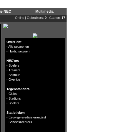
rie NEC
Multimedia
Online | Gebruikers:
0
| Gasten:
17
Overzicht
-
Alle seizoenen
-
Huidig seizoen
NEC'ers
-
Spelers
-
Trainers
-
Bestuur
-
Overige
Tegenstanders
-
Clubs
-
Stadions
-
Spelers
Statistieken
-
Eeuwige eredivisieranglijst
-
Scheidsrechters