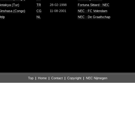
Antakya (Tur)
TR
28-02-1998
Fortuna Sittard - NEC
Kinshasa (Congo)
CG
11-08-2001
NEC - FC Volendam
Velp
NL
NEC - De Graafschap
Top
|
Home
|
Contact
|
Copyright
|
NEC Nijmegen