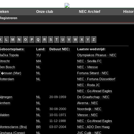
ieken
Onze club
NEC Archief
Histo
Registreren
K
L
M
N
O
P
Q
R
S
T
U
V
W
X
Y
Z
Geboorteplaats:
Land:
Debuut NEC:
Laatste wedstrijd:
Bačka Topola
YU
Olympiakos Piraeus - NEC
Utrecht
MA
NEC - Sevilla FC
Den Bosch
NL
NEC - Vitesse
T�touan (Mar)
NL
Fortuna Sittard - NEC
Rotterdam
NL
NEC - Fortuna Düsseldorf
NEC - Roda JC
NEC - Go Ahead Eagles
Nijmegen
NL
20-09-1959
De Graafschap - NEC
Arnhem
NL
Alverna - NEC
NL
30-08-2000
Noordwijk - NEC
Malden
NL
10-01-1971
Vitesse - NEC
NL
11-12-1988
NEC - Go Ahead Eagles
Montesclaros (Bra)
BR
03-07-2004
NEC - ADO Den Haag
Kinshasa (Congo)
NL
JVC Cuijk - NEC