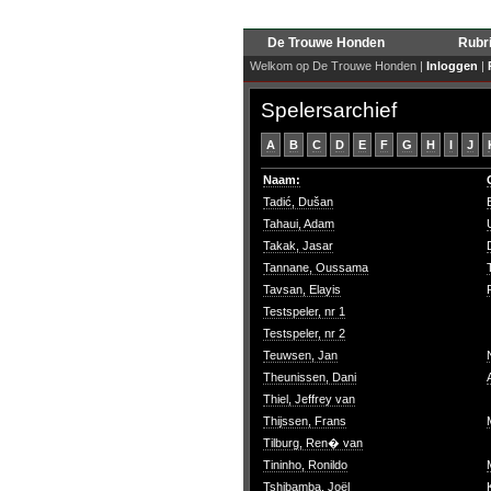
De Trouwe Honden
Rubr
Welkom op De Trouwe Honden |
Inloggen
|
Spelersarchief
A
B
C
D
E
F
G
H
I
J
Naam:
Tadić, Dušan
Tahaui, Adam
Takak, Jasar
Tannane, Oussama
Tavsan, Elayis
Testspeler, nr 1
Testspeler, nr 2
Teuwsen, Jan
Theunissen, Dani
Thiel, Jeffrey van
Thijssen, Frans
Tilburg, Ren� van
Tininho, Ronildo
Tshibamba, Joël