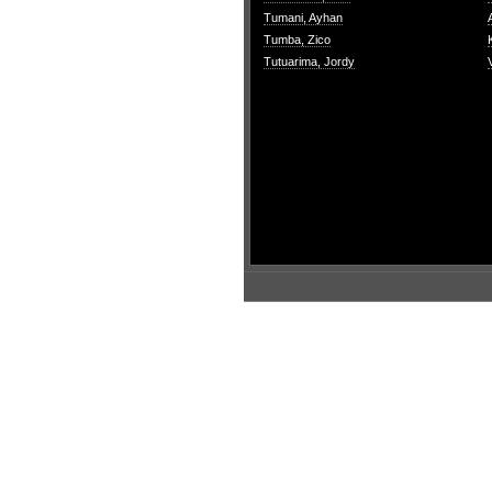
Tumani, Ayhan
Tumba, Zico
Tutuarima, Jordy