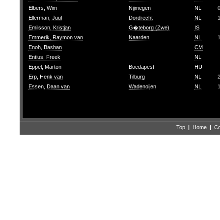
Elbers, Wim
Nijmegen
NL
Ellerman, Juul
Dordrecht
NL
Emilsson, Kristjan
G�teborg (Zwe)
IS
Emmerik, Raymon van
Naarden
NL
Enoh, Bashan
CM
Entius, Freek
NL
Eppel, Marton
Boedapest
HU
Erp, Henk van
Tilburg
NL
Essen, Daan van
Wadenoijen
NL
Top
|
Home
|
Co