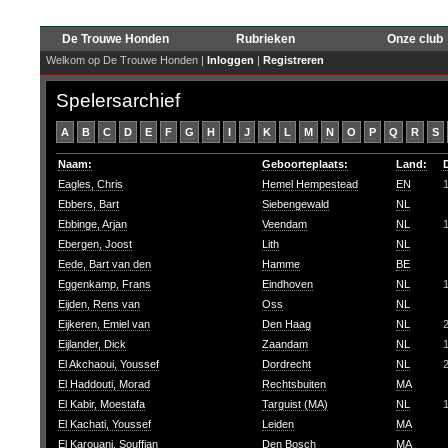
De Trouwe Honden
Rubrieken
Onze club
Welkom op De Trouwe Honden |
Inloggen
|
Registreren
Spelersarchief
A
B
C
D
E
F
G
H
I
J
K
L
M
N
O
P
Q
R
S
Naam:
Geboorteplaats:
Land:
Eagles, Chris
Hemel Hempestead
EN
Ebbers, Bart
Siebengewald
NL
Ebbinge, Arjan
Veendam
NL
Ebergen, Joost
Lith
NL
Eede, Bart van den
Hamme
BE
Eggenkamp, Frans
Eindhoven
NL
Eijden, Rens van
Oss
NL
Eijkeren, Emiel van
Den Haag
NL
Eijlander, Dick
Zaandam
NL
El Akchaoui, Youssef
Dordrecht
NL
El Haddouti, Morad
Rechtsbuiten
MA
El Kabir, Moestafa
Targuist (MA)
NL
El Kachati, Youssef
Leiden
MA
El Karouani, Souffian
Den Bosch
MA