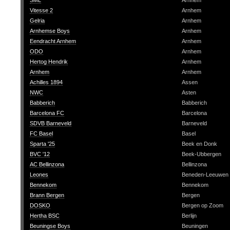
SML
Arnhem
Vitesse 2
Arnhem
Gelria
Arnhem
Arnhemse Boys
Arnhem
Eendracht Arnhem
Arnhem
ODO
Arnhem
Hertog Hendrik
Arnhem
Arnhem
Arnhem
Achilles 1894
Assen
NWC
Asten
Babberich
Babberich
Barcelona FC
Barcelona
SDVB Barneveld
Barneveld
FC Basel
Basel
Sparta '25
Beek en Donk
BVC '12
Beek-Ubbergen
AC Bellinzona
Bellinzona
Leones
Beneden-Leeuwen
Bennekom
Bennekom
Brann Bergen
Bergen
DOSKO
Bergen op Zoom
Hertha BSC
Berlijn
Beuningse Boys
Beuningen