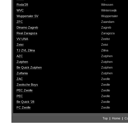
Roda'28
Winssen
WVC
Winterswijk
Wuppertaler SV
Wuppertaler
ZFC
Zaandam
Dinamo Zagreb
Zagreb
Real Zaragoza
Zaragoza
VV UNA
Zeelst
Zeist
Zeist
TJ ZVL Zilina
Zilina
AZC
Zutphen
Zutphen
Zutphen
Be Quick Zutphen
Zutphen
Zutfania
Zutphen
ZAC
Zwolle
Zwolsche Boys
Zwolle
PEC Zwolle
Zwolle
PEC
Zwolle
Be Quick '28
Zwolle
FC Zwolle
Zwolle
Top
|
Home
|
Co