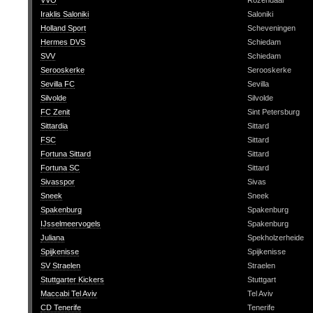
VVO
Rozendaal
Iraklis Saloniki
Saloniki
Holland Sport
Scheveningen
Hermes DVS
Schiedam
SVV
Schiedam
Serooskerke
Serooskerke
Sevilla FC
Sevilla
Silvolde
Silvolde
FC Zenit
Sint Petersburg
Sittardia
Sittard
FSC
Sittard
Fortuna Sittard
Sittard
Fortuna SC
Sittard
Sivasspor
Sivas
Sneek
Sneek
Spakenburg
Spakenburg
IJsselmeervogels
Spakenburg
Juliana
Spekholzerheide
Spijkenisse
Spijkenisse
SV Straelen
Straelen
Stuttgarter Kickers
Stuttgart
Maccabi Tel Aviv
Tel Aviv
CD Tenerife
Tenerife