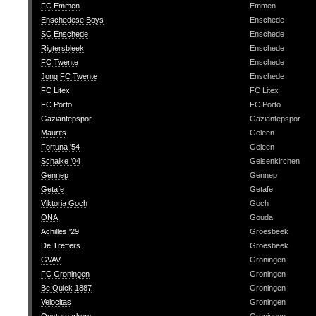
FC Emmen
Emmen
Enschedese Boys
Enschede
SC Enschede
Enschede
Rigtersbleek
Enschede
FC Twente
Enschede
Jong FC Twente
Enschede
FC Litex
FC Litex
FC Porto
FC Porto
Gaziantepspor
Gaziantepspor
Maurits
Geleen
Fortuna '54
Geleen
Schalke '04
Gelsenkirchen
Gennep
Gennep
Getafe
Getafe
Viktoria Goch
Goch
ONA
Gouda
Achilles '29
Groesbeek
De Treffers
Groesbeek
GVAV
Groningen
FC Groningen
Groningen
Be Quick 1887
Groningen
Velocitas
Groningen