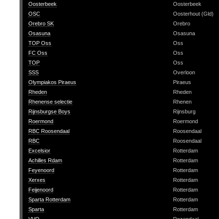
Oosterbeek
Oosterbeek
OSC
Oosterhout (Gld)
Orebro SK
Orebro
Osasuna
Osasuna
TOP Oss
Oss
FC Oss
Oss
TOP
Oss
SSS
Overloon
Olympiakos Piraeus
Piraeus
Rheden
Rheden
Rhenense selectie
Rhenen
Rijnsburgse Boys
Rijnsburg
Roermond
Roermond
RBC Roosendaal
Roosendaal
RBC
Roosendaal
Excelsior
Rotterdam
Achilles Rdam
Rotterdam
Feyenoord
Rotterdam
Xerxes
Rotterdam
Feijenoord
Rotterdam
Sparta Rotterdam
Rotterdam
Sparta
Rotterdam