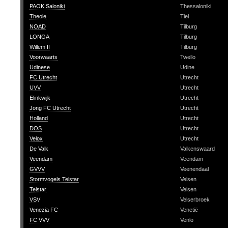
PAOK Saloniki
Thessaloniki
Theole
Tiel
NOAD
Tilburg
LONGA
Tilburg
Willem II
Tilburg
Voorwaarts
Twello
Udinese
Udine
FC Utrecht
Utrecht
UVV
Utrecht
Elinkwijk
Utrecht
Jong FC Utrecht
Utrecht
Holland
Utrecht
DOS
Utrecht
Velox
Utrecht
De Valk
Valkenswaard
Veendam
Veendam
GVVV
Veenendaal
Stormvogels Telstar
Velsen
Telstar
Velsen
VSV
Velserbroek
Venezia FC
Venetië
FC VVV
Venlo