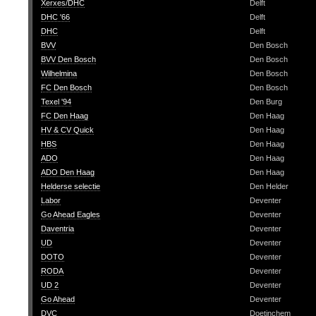
Xerxes/DHC
Delft
DHC '66
Delft
DHC
Delft
BVV
Den Bosch
BVV Den Bosch
Den Bosch
Wilhelmina
Den Bosch
FC Den Bosch
Den Bosch
Texel '94
Den Burg
FC Den Haag
Den Haag
HV & CV Quick
Den Haag
HBS
Den Haag
ADO
Den Haag
ADO Den Haag
Den Haag
Helderse selectie
Den Helder
Labor
Deventer
Go Ahead Eagles
Deventer
Daventria
Deventer
UD
Deventer
DOTO
Deventer
RODA
Deventer
UD 2
Deventer
Go Ahead
Deventer
DVC
Doetinchem