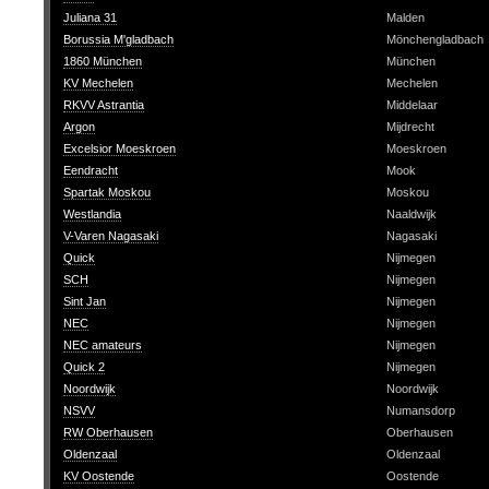
Juliana 31
Malden
Borussia M'gladbach
Mönchengladbach
1860 München
München
KV Mechelen
Mechelen
RKVV Astrantia
Middelaar
Argon
Mijdrecht
Excelsior Moeskroen
Moeskroen
Eendracht
Mook
Spartak Moskou
Moskou
Westlandia
Naaldwijk
V-Varen Nagasaki
Nagasaki
Quick
Nijmegen
SCH
Nijmegen
Sint Jan
Nijmegen
NEC
Nijmegen
NEC amateurs
Nijmegen
Quick 2
Nijmegen
Noordwijk
Noordwijk
NSVV
Numansdorp
RW Oberhausen
Oberhausen
Oldenzaal
Oldenzaal
KV Oostende
Oostende