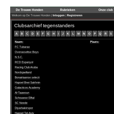
De Trouwe Honden
Rubrieken
Onze club
Welkom op De Trouwe Honden |
Inloggen
|
Registreren
Clubsarchief tegenstanders
A
B
C
D
E
F
G
H
I
J
K
L
M
N
O
P
Q
R
S
Naam:
Plaats:
FC Tubarao
Overasseltse Boys
N.S.C.
RCD Espanyol
Racing Club Aruba
Nordsjaelland
Bonairiaanse selecti
Hapoel Bnei Sakhnin
Galacticos Academy
Al-Taawoun
Schouwse Elftal
SC Neede
Diyarbakirspor
Hapoel Tel-Aviv