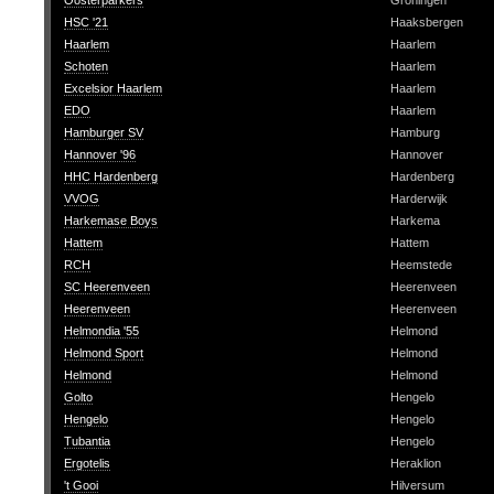
Oosterparkers
Groningen
HSC '21
Haaksbergen
Haarlem
Haarlem
Schoten
Haarlem
Excelsior Haarlem
Haarlem
EDO
Haarlem
Hamburger SV
Hamburg
Hannover '96
Hannover
HHC Hardenberg
Hardenberg
VVOG
Harderwijk
Harkemase Boys
Harkema
Hattem
Hattem
RCH
Heemstede
SC Heerenveen
Heerenveen
Heerenveen
Heerenveen
Helmondia '55
Helmond
Helmond Sport
Helmond
Helmond
Helmond
Golto
Hengelo
Hengelo
Hengelo
Tubantia
Hengelo
Ergotelis
Heraklion
't Gooi
Hilversum