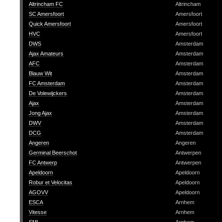
Altrincham FC
Altrincham
SC Amersfoort
Amersfoort
Quick Amersfoort
Amersfoort
HVC
Amersfoort
DWS
Amsterdam
Ajax Amateurs
Amsterdam
AFC
Amsterdam
Blauw Wit
Amsterdam
FC Amsterdam
Amsterdam
De Volewijckers
Amsterdam
Ajax
Amsterdam
Jong Ajax
Amsterdam
DWV
Amsterdam
DCG
Amsterdam
Angeren
Angeren
Germinal Beerschot
Antwerpen
FC Antwerp
Antwerpen
Apeldoorn
Apeldoorn
Robur et Velocitas
Apeldoorn
AGOVV
Apeldoorn
ESCA
Arnhem
Vitesse
Arnhem