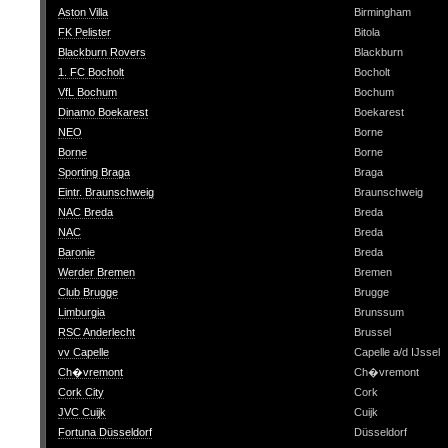
Aston Villa
Birmingham
FK Pelister
Bitola
Blackburn Rovers
Blackburn
1. FC Bocholt
Bocholt
VfL Bochum
Bochum
Dinamo Boekarest
Boekarest
NEO
Borne
Borne
Borne
Sporting Braga
Braga
Eintr. Braunschweig
Braunschweig
NAC Breda
Breda
NAC
Breda
Baronie
Breda
Werder Bremen
Bremen
Club Brugge
Brugge
Limburgia
Brunssum
RSC Anderlecht
Brussel
vv Capelle
Capelle a/d IJssel
Ch�vremont
Ch�vremont
Cork City
Cork
JVC Cuijk
Cuijk
Fortuna Düsseldorf
Düsseldorf