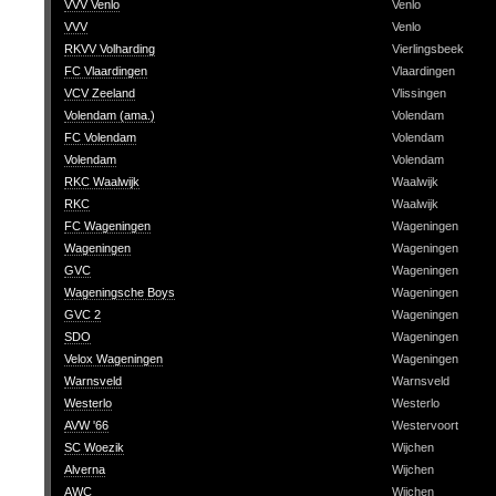
VVV Venlo
Venlo
VVV
Venlo
RKVV Volharding
Vierlingsbeek
FC Vlaardingen
Vlaardingen
VCV Zeeland
Vlissingen
Volendam (ama.)
Volendam
FC Volendam
Volendam
Volendam
Volendam
RKC Waalwijk
Waalwijk
RKC
Waalwijk
FC Wageningen
Wageningen
Wageningen
Wageningen
GVC
Wageningen
Wageningsche Boys
Wageningen
GVC 2
Wageningen
SDO
Wageningen
Velox Wageningen
Wageningen
Warnsveld
Warnsveld
Westerlo
Westerlo
AVW '66
Westervoort
SC Woezik
Wijchen
Alverna
Wijchen
AWC
Wijchen