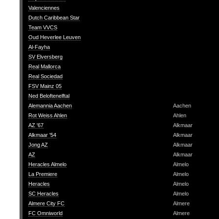
Valenciennes
Dutch Caribbean Star
Team VVCS
Oud Heverlee Leuven
Al-Fayha
SV Elversberg
Real Mallorca
Real Sociedad
FSV Mainz 05
Ned Beloftenelftal
Alemannia Aachen
Aachen
Rot Weiss Ahlen
Ahlen
AZ '67
Alkmaar
Alkmaar '54
Alkmaar
Jong AZ
Alkmaar
AZ
Alkmaar
Heracles Almelo
Almelo
La Premiere
Almelo
Heracles
Almelo
SC Heracles
Almelo
Almere City FC
Almere
FC Omniworld
Almere