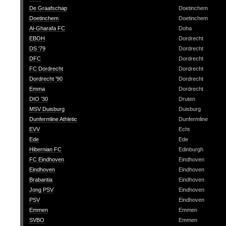
De Graafschap
Doetinchem
Doetinchem
Doetinchem
Al-Gharafa FC
Doha
EBOH
Dordrecht
DS '79
Dordrecht
DFC
Dordrecht
FC Dordrecht
Dordrecht
Dordrecht '90
Dordrecht
Emma
Dordrecht
DIO '30
Druten
MSV Duisburg
Duisburg
Dunfermline Athletic
Dunfermline
EVV
Echt
Ede
Ede
Hibernian FC
Edinburgh
FC Eindhoven
Eindhoven
Eindhoven
Eindhoven
Brabantia
Eindhoven
Jong PSV
Eindhoven
PSV
Eindhoven
Emmen
Emmen
SVBO
Emmen