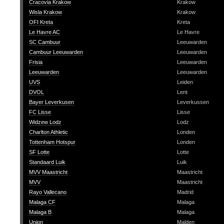
Cracovia Krakow
Krakow
Wisla Krakow
Krakow
OFI Kreta
Kreta
Le Havre AC
Le Havre
SC Cambuur
Leeuwarden
Cambuur Leeuwarden
Leeuwarden
Frisia
Leeuwarden
Leeuwarden
Leeuwarden
UVS
Leiden
DVOL
Lent
Bayer Leverkusen
Leverkussen
FC Lisse
Lisse
Widzew Lodz
Lodz
Charlton Athletic
Londen
Tottenham Hotspur
Londen
SF Lotte
Lotte
Standaard Luik
Luik
MVV Maastricht
Maastricht
MVV
Maastricht
Rayo Vallecano
Madrid
Malaga CF
Malaga
Malaga B
Malaga
Union
Malden