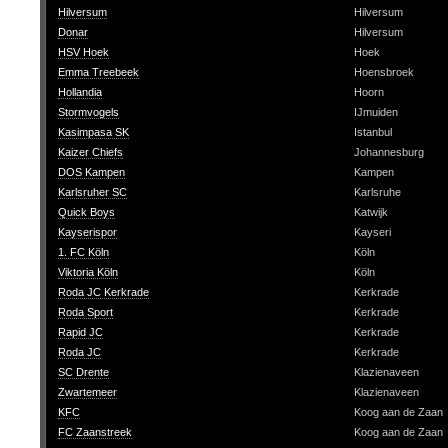
Hilversum
Hilversum
Donar
Hilversum
HSV Hoek
Hoek
Emma Treebeek
Hoensbroek
Hollandia
Hoorn
Stormvogels
IJmuiden
Kasimpasa SK
Istanbul
Kaizer Chiefs
Johannesburg
DOS Kampen
Kampen
Karlsruher SC
Karlsruhe
Quick Boys
Katwijk
Kayserispor
Kayseri
1. FC Köln
Köln
Viktoria Köln
Köln
Roda JC Kerkrade
Kerkrade
Roda Sport
Kerkrade
Rapid JC
Kerkrade
Roda JC
Kerkrade
SC Drente
Klazienaveen
Zwartemeer
Klazienaveen
KFC
Koog aan de Zaan
FC Zaanstreek
Koog aan de Zaan